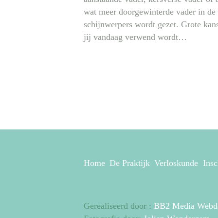
wat meer doorgewinterde vader in de
schijnwerpers wordt gezet. Grote kan
jij vandaag verwend wordt…
Home
De Praktijk
Verloskunde
Insc
Gerealiseerd door :
BB2 Media Webd