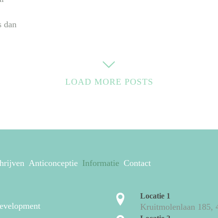
s dan
LOAD MORE POSTS
hrijven
Anticonceptie
Informatie
Contact
Locatie 1
evelopment
Kruitmolenlaan 185,