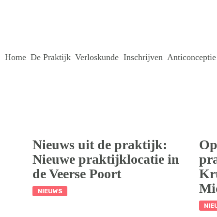
HOME
DE PRAKTIJK
Home
De Praktijk
Verloskunde
Inschrijven
Anticonceptie
VERLOSKUN
DE
INSCHRIJVE
Nieuws uit de praktijk:
Op
N
Nieuwe praktijklocatie in
pra
de Veerse Poort
Kr
ANTICONCEP
Mi
NIEUWS
NIE
TIE