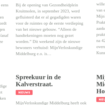
wille
 eens
Bij de opening van Gezondheidplein
van e
Kruitmolen, in september 2023, werd
Mijn
 en
gefluisterd dat er al gegadigden waren
Prakt
ordt
voor de ruimtes op de eerste verdieping
aank
gen
van het nieuwe gebouw. “Alleen de
prakt
Vanaf
handtekeningen moeten nog gezet
na 42
ze
worden.” Dit weekend zijn de nieuwe
over
bewoners verhuisd: MijnVerloskundige
Kuns
Middelburg e.o. is…
Spreekuur in de
Mi
Kalverstraat.
Mi
dige
Ho
et
NIEUWS
aken
NIE
MijnVerloskundige Middelburg heeft ook