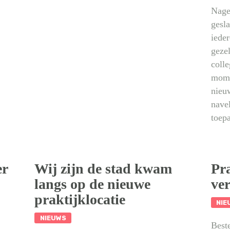
Nage
INFORMATIE
gesl
iede
gezel
CONTACT
colle
mome
nieuw
navel
toep
er
Wij zijn de stad kwam
Pr
langs op de nieuwe
ver
praktijklocatie
NIE
NIEUWS
Best