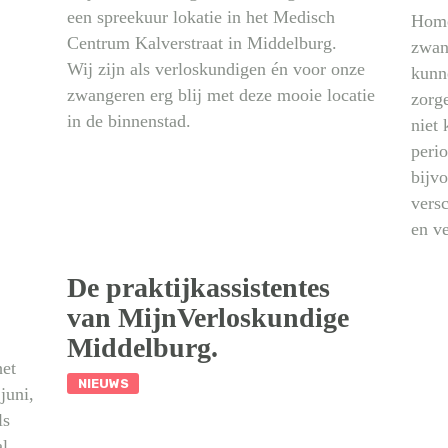
een spreekuur lokatie in het Medisch
Home
Centrum Kalverstraat in Middelburg.
zwan
Wij zijn als verloskundigen én voor onze
kunne
zwangeren erg blij met deze mooie locatie
zorge
in de binnenstad.
niet 
peri
bijv
versc
en v
De praktijkassistentes
van MijnVerloskundige
Middelburg.
het
NIEUWS
juni,
ls
al